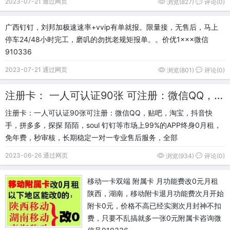
2023-07-21 通过网页
浏览(827)
评论(0)
广‮钉钉西‬，刘邦加极速速率+v‮iv‬p有单就报。限量接，无售后，马上
停车24/48小时完工，磨叽的勿扰老规矩报单。。价优1×××微信
910336
2023-07-21 通过网页
浏览(801)
评论(0)
注册卡： 一人可认证90张 可注册：微信QQ，贴吧，淘宝，抖音快手，拼多多，探探 陌陌，soul 钉钉等市场上99%的APP
注册卡：一人可认证90张可注册：微信QQ，贴吧，淘宝，抖音快
手，拼多多，探探 陌陌，soul 钉钉等市场上99%的APP终身0月租，
免年费，秒审核，长期稳定一对一专业售后服务，全部
2023-06-26 通过网页
浏览(934)
评论(0)
移动一卡双端 附属卡 月功能费改0元月租
陕西，湖南，移动附卡退月功能费次月开始
附卡0元，价格不高已经实测次月封神不扣
费，只要不乱搞就多一张0元附属卡咨询微