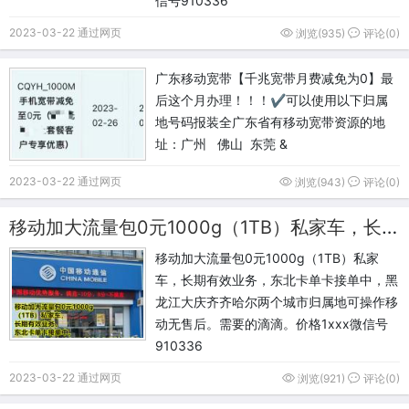
信号910336
2023-03-22 通过网页
浏览(935)
评论(0)
广东移动宽带【千兆宽带月费减免为0】最
后这个月办理！！！✔可以使用以下归属
地号码报装全广东省有移动宽带资源的地
址：广州 佛山 东莞 &
2023-03-22 通过网页
浏览(943)
评论(0)
移动加大流量包0元1000g（1TB）私家车，长期有效业务
移动加大流量包0元1000g（1TB）私家
车，长期有效业务，东北卡单卡接单中，黑
龙江大庆齐齐哈尔两个城市归属地可操作移
动无售后。需要的滴滴。价格1xxx微信号
910336
2023-03-22 通过网页
浏览(921)
评论(0)