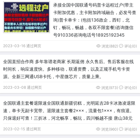
承接全国中国联通号码普卡远程过户(带主
卡附加优惠，主卡附加跨域融合，必发号查
询)普卡单卡：(包括136政企，西钉，北
钉，畅玩，畅越，各双不限套餐)咨询微信
号910336咨询电话号18925192345
2023-03-16 通过网页
浏览(882)
评论(0)
全国直招合作商 多年靠谱老商家 长期返佣 永久售后。售后客服在线
时间长，响应速度快。多种移动，联通资费，以及正规手机号卡资
源。全新三网通USB卡托，中星微芯片，质量上乘。
2023-03-08 通过网页
浏览(973)
评论(0)
全国联通主套餐退限速全国联通新疆切糕，光明延吉28卡冰激凌退限
速，单卡无副卡宽带。退限速主套餐2×××，流量包1×××，有痕退。
只保退好可查！三折冰，河北畅享，畅玩，四川畅越不接 唐山38元
2023-02-15 通过网页
浏览(960)
评论(0)