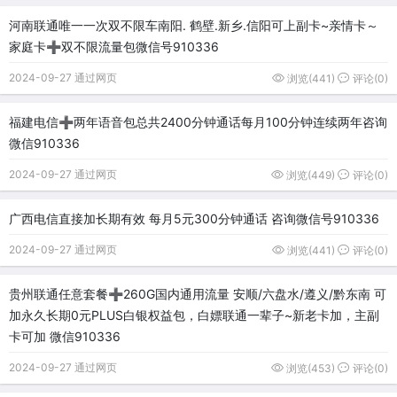
河南联通唯一一次双不限车南阳. 鹤壁.新乡.信阳可上副卡~亲情卡～
家庭卡➕双不限流量包微信号910336
2024-09-27 通过网页
浏览(441)
评论(0)
福建电信➕两年语音包总共2400分钟通话每月100分钟连续两年咨询
微信910336
2024-09-27 通过网页
浏览(449)
评论(0)
广西电信直接加长期有效 每月5元300分钟通话 咨询微信号910336
2024-09-27 通过网页
浏览(441)
评论(0)
贵州联通任意套餐➕260G国内通用流量 安顺/六盘水/遵义/黔东南 可
加永久长期0元PLUS白银权益包，白嫖联通一辈子~新老卡加，主副
卡可加 微信910336
2024-09-27 通过网页
浏览(453)
评论(0)