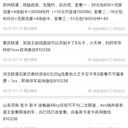
郑州联通，绝版政策。先预约，后办理。套餐一：29元包600+无限
流量+4张副卡+300M光纤（+10元可提速1000M）套餐二：19元包
600分+无限流量+4张副卡。套餐三：51元包1400分钟+40
2023-07-21 通过网页
浏览(880)
评论(0)
重庆联通，添加主副优惠就可以开副卡了8元卡，小天神，刘邦等等
特价1xxx咨询微信910336
2023-07-21 通过网页
浏览(845)
评论(0)
河北联通石家庄廊坊添加0元20g流量包大王卡宝卡等2i套餐不可服务
费：1xx，即将停车咨询微信910336
2023-07-21 通过网页
浏览(826)
评论(0)
山东济南 老卡 新卡 改畅越48cy目前可不勾二次限速，4xx钱外面有
退主套餐限速的车，自己找只改套餐。自备新卡老卡咨询微信
910336