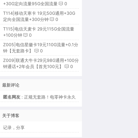
+30G定向流量95G全国流量
0
T114|移动天寒卡 19元50G通用+30G
定向全国流量+300分钟
0
T115|电信天麦卡 29元115G全国流量
+100分钟
0
Z005|电信星徽卡19元110G流量+0.1分
钟【无套路卡】
0
Z009|联通大牛卡29元98G通用+100分
钟通话+2年会员【首充100元】
0
最新评论
匿名网友
: 正规无套路！电零神卡永久
关于博客
记录，分享