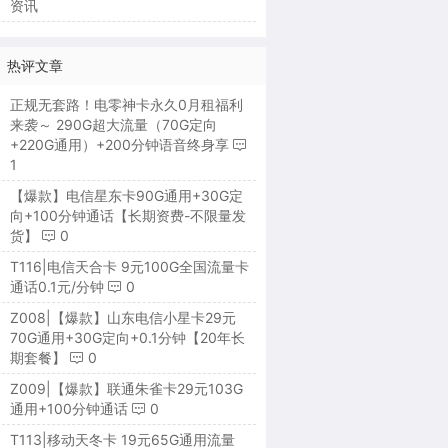
资讯
热评文章
正规无套路！电零神卡永久0月租福利
来袭～ 290G超大流量（70G定向
+220G通用）+200分钟语音终身享
1
【爆款】电信星东卡90G通用+30G定
向+100分钟通话【长期资费-不限量发
货】
0
T116|电信天合卡 9元100G全国流量卡
通话0.1元/分钟
0
Z008|【爆款】山东电信小星卡29元
70G通用+30G定向+0.1分钟【20年长
期套餐】
0
Z009|【爆款】联通朱雀卡29元103G
通用+100分钟通话
0
T113|移动天冬卡 19元65G通用流量