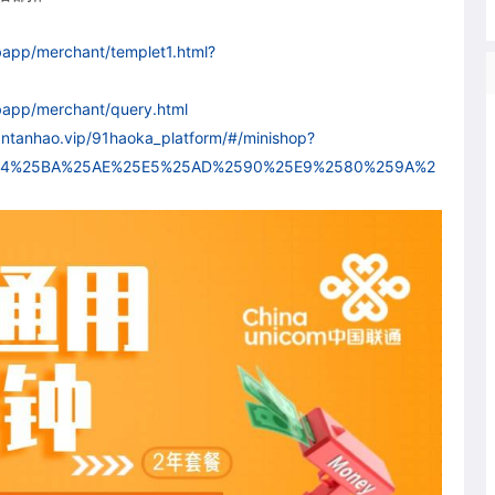
bapp/merchant/templet1.html?
bapp/merchant/query.html
antanhao.vip/91haoka_platform/#/minishop?
5E4%25BA%25AE%25E5%25AD%2590%25E9%2580%259A%2