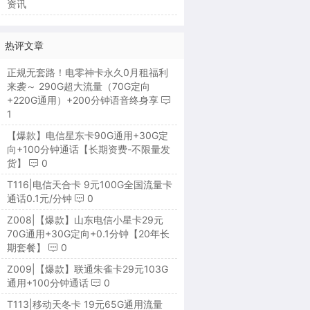
资讯
热评文章
正规无套路！电零神卡永久0月租福利
来袭～ 290G超大流量（70G定向
+220G通用）+200分钟语音终身享
1
【爆款】电信星东卡90G通用+30G定
向+100分钟通话【长期资费-不限量发
货】
0
T116|电信天合卡 9元100G全国流量卡
通话0.1元/分钟
0
Z008|【爆款】山东电信小星卡29元
70G通用+30G定向+0.1分钟【20年长
期套餐】
0
Z009|【爆款】联通朱雀卡29元103G
通用+100分钟通话
0
T113|移动天冬卡 19元65G通用流量