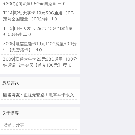
+30G定向流量95G全国流量
0
T114|移动天寒卡 19元50G通用+30G
定向全国流量+300分钟
0
T115|电信天麦卡 29元115G全国流量
+100分钟
0
Z005|电信星徽卡19元110G流量+0.1分
钟【无套路卡】
0
Z009|联通大牛卡29元98G通用+100分
钟通话+2年会员【首充100元】
0
最新评论
匿名网友
: 正规无套路！电零神卡永久
关于博客
记录，分享