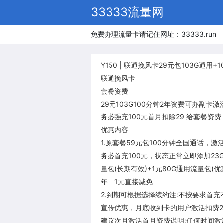
33333流量网
免费办理流量卡请记住网址：33333.run
Y150 | 联通挽风卡29元包103G通用+
联通挽风卡
套餐资费
29元103G100分钟2年资费可办副卡
务必强充100元首月扣除29 给套餐资费
优惠内容
1.原套餐59元包100分钟全国通话，激
务必首充100元，状态正常立即添加23
量包(长期有效)+1元80G通用流量包(优
年，1元直接减免
2.到期可根据选择续约注:不按要求首充
宣传优惠，月底收到卡的用户激活扣费2
建议次月激活首月资费说明:任何时间激