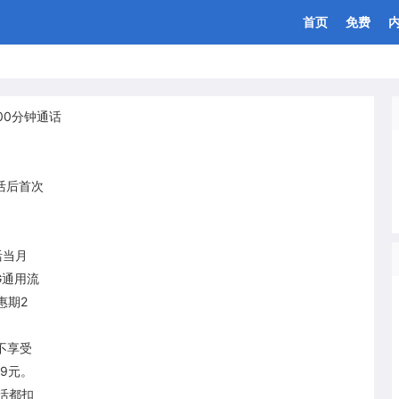
首页
免费
100分钟通话
激活后首次
活当月
G通用流
惠期2
不享受
9元。
活都扣