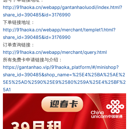
http://91haoka.cn/webapp/gantanhaoluodi/index.html?
share_id=390485&id=3176990
下单链接地址：
http://91haoka.cn/webapp/merchant/templet1.html?
share_id=390485&id=3176990
订单查询链接：
http://91haoka.cn/webapp/merchant/query.html
所有免费卡申请链接与介绍：
https://gantanhao.vip/91haoka_platform/#/minishop?
share_id=390485&shop_name=%25E4%25BA%25AE%2
5E5%25AD%2590%25E9%2580%259A%25E4%25BF%2
5A1