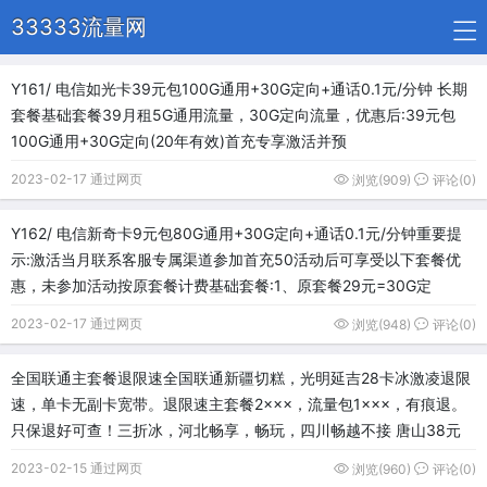
33333流量网
Y161/ 电信如光卡39元包100G通用+30G定向+通话0.1元/分钟 长期
套餐基础套餐39月租5G通用流量，30G定向流量，优惠后:39元包
100G通用+30G定向(20年有效)首充专享激活并预
2023-02-17 通过网页
浏览(909)
评论(0)
Y162/ 电信新奇卡9元包80G通用+30G定向+通话0.1元/分钟重要提
示:激活当月联系客服专属渠道参加首充50活动后可享受以下套餐优
惠，未参加活动按原套餐计费基础套餐:1、原套餐29元=30G定
2023-02-17 通过网页
浏览(948)
评论(0)
全国联通主套餐退限速全国联通新疆切糕，光明延吉28卡冰激凌退限
速，单卡无副卡宽带。退限速主套餐2×××，流量包1×××，有痕退。
只保退好可查！三折冰，河北畅享，畅玩，四川畅越不接 唐山38元
2023-02-15 通过网页
浏览(960)
评论(0)