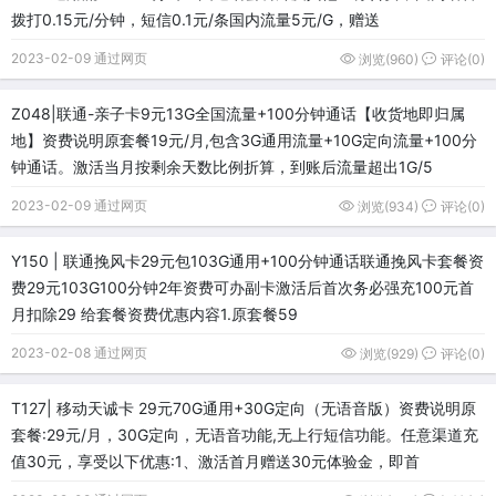
拨打0.15元/分钟，短信0.1元/条国内流量5元/G，赠送
2023-02-09 通过网页
浏览(960)
评论(0)
Z048|联通-亲子卡9元13G全国流量+100分钟通话【收货地即归属
地】资费说明原套餐19元/月,包含3G通用流量+10G定向流量+100分
钟通话。激活当月按剩余天数比例折算，到账后流量超出1G/5
2023-02-09 通过网页
浏览(934)
评论(0)
Y150 | 联通挽风卡29元包103G通用+100分钟通话联通挽风卡套餐资
费29元103G100分钟2年资费可办副卡激活后首次务必强充100元首
月扣除29 给套餐资费优惠内容1.原套餐59
2023-02-08 通过网页
浏览(929)
评论(0)
T127| 移动天诚卡 29元70G通用+30G定向（无语音版）资费说明原
套餐:29元/月，30G定向，无语音功能,无上行短信功能。任意渠道充
值30元，享受以下优惠:1、激活首月赠送30元体验金，即首