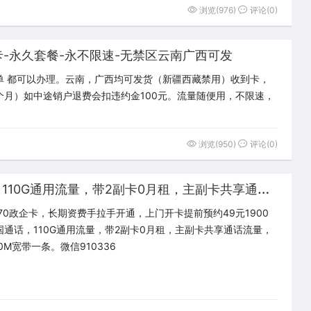
浏览(976)
评论(0)
卡-永久套餐-永不限速-无禁区云南广西可发
单 都可以办理。云南，广西均可发货（新疆西藏禁用）收到卡，
2个月）如中途销户退费会扣违约金100元。流量随便用，不限速，
浏览(950)
评论(0)
河
南49元1900分钟全国通话， 110G通用流量，带2副卡0月租，主副卡共享通话流量，再送300M宽带一条。
70政企卡，长期资费手拉手开通，上门开卡提前预约49元1900
国通话，110G通用流量，带2副卡0月租，主副卡共享通话流量，
0M宽带一条。微信910336