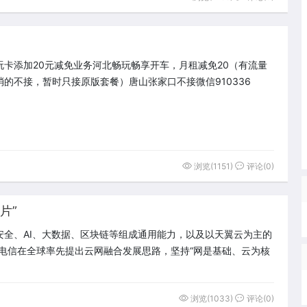
玩卡添加20元减免业务河北畅玩畅享开车，月租减免20（有流量
消的不接，暂时只接原版套餐）唐山张家口不接微信910336
浏览(1151)
评论(0)
片”
安全、AI、大数据、区块链等组成通用能力，以及以天翼云为主的
国电信在全球率先提出云网融合发展思路，坚持“网是基础、云为核
浏览(1033)
评论(0)