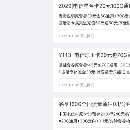
Z029|电信星台卡29元100G通
资费说明原套餐39元含5G通用+30G定向
激活后专属渠道充值50元送50元,享受以
2023-01-06 通过网页
Y143| 电信琼玉卡29元包70G
基础套餐原套餐:49元包70G通用+3
1.激活享体验金30元(赠送话费只能抵扣月
2023-01-06 通过网页
畅享180G全国流量通话0.1/分
中国电信中原卡50预存200 得240元畅
=20G通用+30G定向+0.1元/分钟套