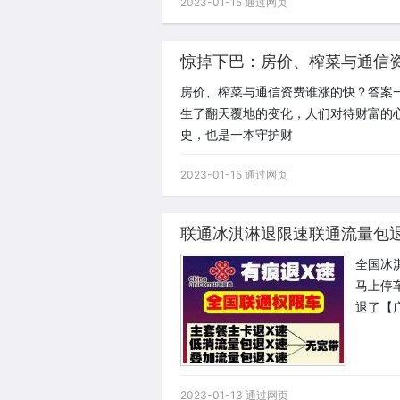
2023-01-15 通过网页
惊掉下巴：房价、榨菜与通信
房价、榨菜与通信资费谁涨的快？答案
生了翻天覆地的变化，人们对待财富的
史，也是一本守护财
2023-01-15 通过网页
联通冰淇淋退限速联通流量包
全国冰淇淋
马‮停上‬车，上‮尽车‬快[哇]不要等‮走车‬了，拍大腿之前‮能不‬退的城‮也市‬可以
退了【广
2023-01-13 通过网页