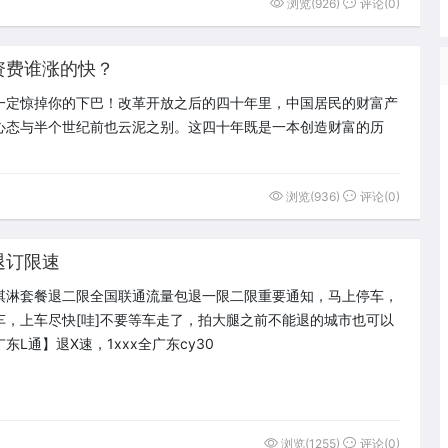
浏览(926)
评论(0)
资费谁涨的快？
一定惊掉你的下巴！改革开放之后的四十年里，中国居民的财富产
心态与半个世纪前也云泥之别。这四十年既是一本创造财富的历
浏览(936)
评论(0)
退订限速
套餐退二限全国联通流量包退一限二限重‮通要‬知，马上停车，
东L通】退X速，1xxx全广东cy30
浏览(1255)
评论(0)