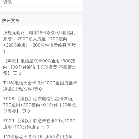
资讯
热评文章
正规无套路！电零神卡永久0月租福利
来袭～ 290G超大流量（70G定向
+220G通用）+200分钟语音终身享
1
【爆款】电信星东卡90G通用+30G定
向+100分钟通话【长期资费-不限量发
货】
0
T116|电信天合卡 9元100G全国流量卡
通话0.1元/分钟
0
Z008|【爆款】山东电信小星卡29元
70G通用+30G定向+0.1分钟【20年长
期套餐】
0
Z009|【爆款】联通朱雀卡29元103G
通用+100分钟通话
0
T113|移动天冬卡 19元65G通用流量