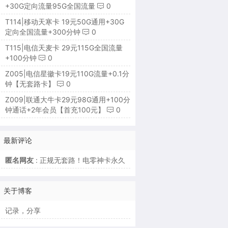
+30G定向流量95G全国流量
0
T114|移动天寒卡 19元50G通用+30G
定向全国流量+300分钟
0
T115|电信天麦卡 29元115G全国流量
+100分钟
0
Z005|电信星徽卡19元110G流量+0.1分
钟【无套路卡】
0
Z009|联通大牛卡29元98G通用+100分
钟通话+2年会员【首充100元】
0
最新评论
匿名网友
: 正规无套路！电零神卡永久
关于博客
记录，分享