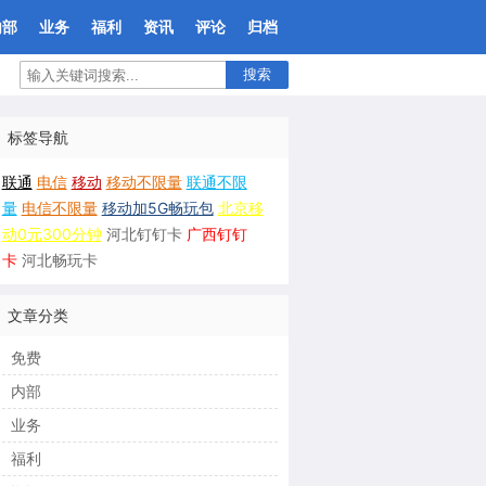
内部
业务
福利
资讯
评论
归档
搜索
标签导航
联通
电信
移动
移动不限量
联通不限
量
电信不限量
移动加5G畅玩包
北京移
动0元300分钟
河北钉钉卡
广西钉钉
卡
河北畅玩卡
文章分类
免费
内部
业务
福利