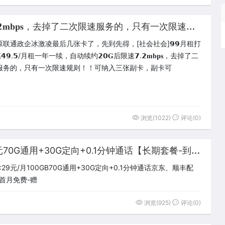
联
通政企冰激凌𝟮𝟬𝐆后限速𝟳.𝟮𝐦𝐛𝐩𝐬，去掉了二次限速服务的，只有一次限速规则！！ 可纳入三张副卡，副卡可付费改𝟬
联通政企冰激凌最后几张卡了，先到先得，[社会社会]𝟵𝟵月租打
𝟰𝟵.𝟱/月租一年一续，自动续约𝟮𝟬𝐆后限速𝟳.𝟮𝐦𝐛𝐩𝐬，去掉了二
服务的，只有一次限速规则！！可纳入三张副卡，副卡可
浏览(1022)
评论(0)
Z
028|【爆款】电信大海卡29元70G通用+30G定向+0.1分钟通话【长期套餐-到期可续约】
9元/月100GB70G通用+30G定向+0.1分钟通话京东、顺丰配
 首月免费-赠
浏览(925)
评论(0)